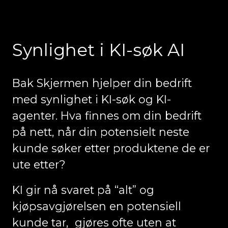
Skip
to
content
Synlighet i KI-søk AI
Bak Skjermen hjelper din bedrift
med synlighet i KI-søk og KI-
agenter. Hva finnes om din bedrift
på nett, når din potensielt neste
kunde søker etter produktene de er
ute etter?
KI gir nå svaret på “alt” og
kjøpsavgjørelsen en potensiell
kunde tar, gjøres ofte uten at